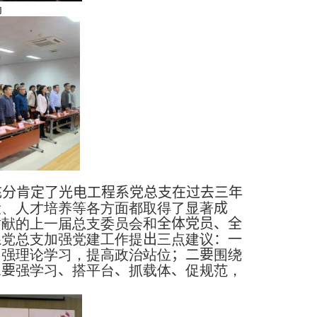
场
充分肯定了光电工程系党总支在过去三年
设、人才培养等各方面都取得了显著
成
贡献的上一届总支委员会和
全体党员、全
系党总支加强党建工作提
出
三点建议
：
一
加强理论学习，提高政治站位
；
二要
围绕
三要
强学习
、
搭平台
、
抓载体
、
促规范，