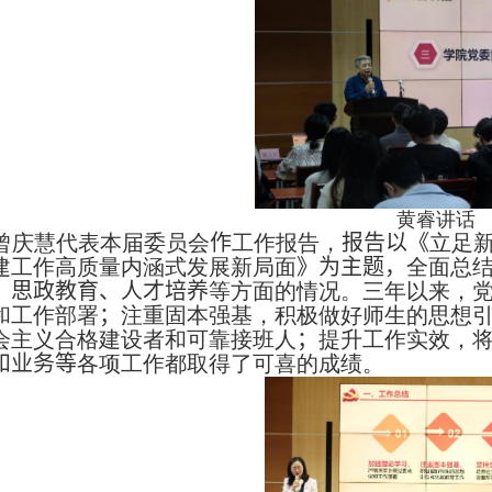
黄睿讲话
曾庆慧代表本届委员会
作
工作报告，
报告以《
立足
建工作高质量内涵式发展新局面
》为主题，
全面总
、思政教育、人才培养
等方面的情况。三年以来，
和工作部署
；
注重固本强基，积极做好师生的思想
会主义合格建设者和可靠接班人
；
提升工作实效，
和业务等
各项工作都取得了可喜的成绩。