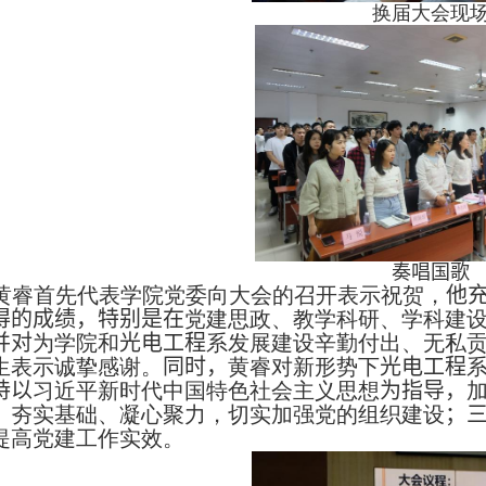
换届大会现
奏唱国歌
黄睿首先代表学院党委向大会的召开表示祝贺，
他
得的成绩，特别是在
党建思政、教学科研、学科建
并对
为学院和
光电工程
系发展建设辛勤付出、无私
生表示诚挚感谢。
同时，
黄睿对新形势下
光电工程
持以
习近平新时代中国特色社会主义思想
为指导，
、夯实基础、凝心聚力，切实加强党的组织建设
；
提高党建工作实效。