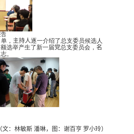
报告
名单，
主持人
逐一介绍了总支委员候选人
差额选举产生了新一届
党
总支委员会，
名
同志。
（
文：林敏斯 潘琳，图：谢百亨 罗小玲
）