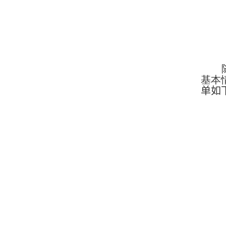
基本
单如