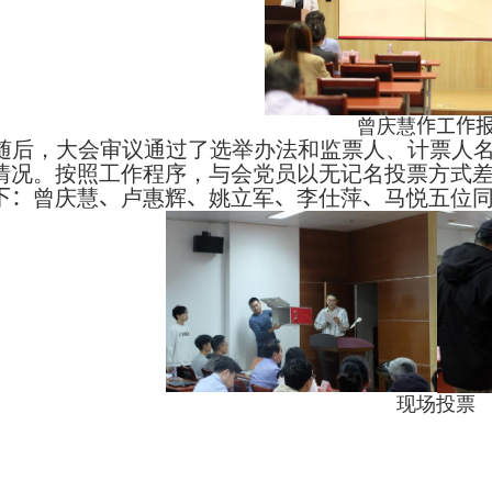
曾庆慧
作工作
随后，大会审议通过了选举办法和监票人、计票人
情况。按照工作程序，与会党员以无记名投票方式
下：
曾庆慧
、
卢惠辉
、
姚立军
、
李仕萍
、
马悦五位
现场投票