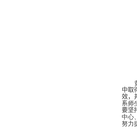
中取
效
，
系
师
要坚
中心
努力