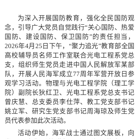
为深入开展国防教育，强化全民国防观
念，引导广大党员自觉践行“关心国防、热爱
国防、建设国防、保卫国防”的责任担当，
2026
年
4
月
25
日下午，
“
聚力追光
”
教育部全国
高校辅导员名师工作室联合
光电工程系党总
支
，
组织师生党员走进中国人民解放军某部
队，开展人民海军成立
77
周年军营开放日参
观学习活动。
物理与光电工程学院（理工学
院）副院长狄红卫、
光电工程系党总支书记
曾庆慧、总支委员李仕萍、教工党支部书记
姚立军、研究生党支部书记周海琼及师生党
员代表参加此次活动。
活动伊始，海军战士通过图文展板，向